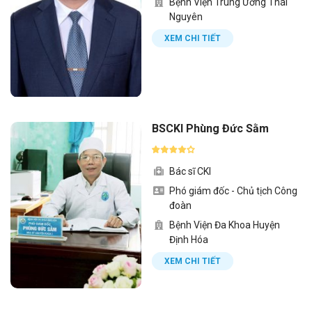
Bệnh Viện Trung Ương Thái
Nguyên
XEM CHI TIẾT
BSCKI Phùng Đức Sằm
Bác sĩ CKI
Phó giám đốc - Chủ tịch Công
đoàn
Bệnh Viện Đa Khoa Huyện
Định Hóa
XEM CHI TIẾT