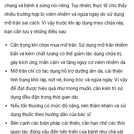
chung và bệnh á sừng nói riêng. Tuy nhiên, thực tế cho thấy
nhiều trường hợp bị viêm nhiễm và ngứa ngáy do sử dụng
mỡ trăn sai cách. Vì vậy trước khi áp dụng mẹo chữa này,
bạn cần lưu ý những điều sau:
Cẩn trọng khi chọn mua mỡ trăn. Sử dụng mỡ trăn nhiễm
bẩn và kém chất lượng có thể giảm tác dụng chữa trị,
gây kích ứng, mẫn cảm và tăng nguy cơ viêm nhiễm da.
Mỡ trăn chỉ có tác dụng hỗ trợ dưỡng ẩm da, cải thiện
tình trạng khô ráp, nứt nẻ, bong tróc và ngứa ngáy. Vì vậy
để đạt được hiệu quả như mong muốn, cần kiên trì sử
dụng đều đặn trong thời gian dài.
Nếu tổn thương có mức độ nặng, nên thăm khám và sử
dụng thuốc theo hướng dẫn của bác sĩ.
Bên cạnh các biện pháp cải thiện, cần hạn chế các thói
quen tác động xấu đến tiến triển của bệnh như chà xát