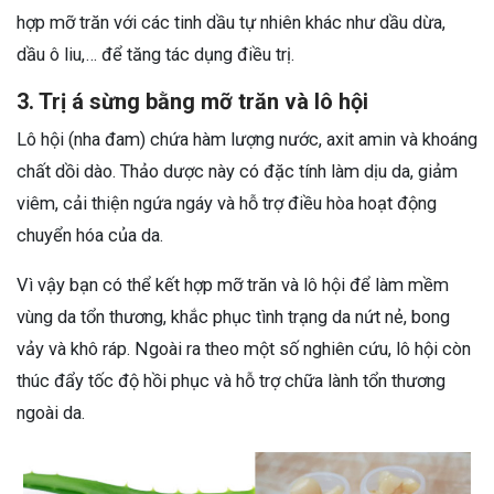
hợp mỡ trăn với các tinh dầu tự nhiên khác như dầu dừa,
dầu ô liu,… để tăng tác dụng điều trị.
3. Trị á sừng bằng mỡ trăn và lô hội
Lô hội (nha đam) chứa hàm lượng nước, axit amin và khoáng
chất dồi dào. Thảo dược này có đặc tính làm dịu da, giảm
viêm, cải thiện ngứa ngáy và hỗ trợ điều hòa hoạt động
chuyển hóa của da.
Vì vậy bạn có thể kết hợp mỡ trăn và lô hội để làm mềm
vùng da tổn thương, khắc phục tình trạng da nứt nẻ, bong
vảy và khô ráp. Ngoài ra theo một số nghiên cứu, lô hội còn
thúc đẩy tốc độ hồi phục và hỗ trợ chữa lành tổn thương
ngoài da.