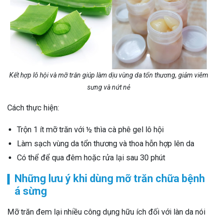
Kết hợp lô hội và mỡ trăn giúp làm dịu vùng da tổn thương, giảm viêm
sưng và nứt nẻ
Cách thực hiện:
Trộn 1 ít mỡ trăn với ½ thìa cà phê gel lô hội
Làm sạch vùng da tổn thương và thoa hỗn hợp lên da
Có thể để qua đêm hoặc rửa lại sau 30 phút
Những lưu ý khi dùng mỡ trăn chữa bệnh
á sừng
Mỡ trăn đem lại nhiều công dụng hữu ích đối với làn da nói