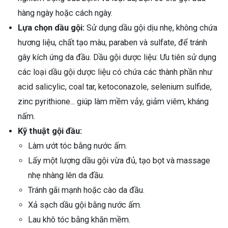
hàng ngày hoặc cách ngày.
Lựa chọn dầu gội:
Sử dụng dầu gội dịu nhẹ, không chứa
hương liệu, chất tạo màu, paraben và sulfate, để tránh
gây kích ứng da đầu. Dầu gội dược liệu: Ưu tiên sử dụng
các loại dầu gội dược liệu có chứa các thành phần như
acid salicylic, coal tar, ketoconazole, selenium sulfide,
zinc pyrithione... giúp làm mềm vảy, giảm viêm, kháng
nấm.
Kỹ thuật gội đầu:
Làm ướt tóc bằng nước ấm.
Lấy một lượng dầu gội vừa đủ, tạo bọt và massage
nhẹ nhàng lên da đầu.
Tránh gãi mạnh hoặc cào da đầu.
Xả sạch dầu gội bằng nước ấm.
Lau khô tóc bằng khăn mềm.