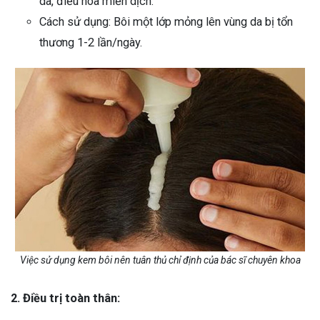
da, điều hòa miễn dịch.
Cách sử dụng: Bôi một lớp mỏng lên vùng da bị tổn
thương 1-2 lần/ngày.
Việc sử dụng kem bôi nên tuân thủ chỉ định của bác sĩ chuyên khoa
2. Điều trị toàn thân: