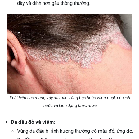
dày và dính hơn gàu thông thường.
Xuất hiện các mảng vảy da màu trắng bạc hoặc vàng nhạt, có kích
thước và hình dạng khác nhau
Da đầu đỏ và viêm:
Vùng da đầu bị ảnh hưởng thường có màu đỏ, ửng đỏ.