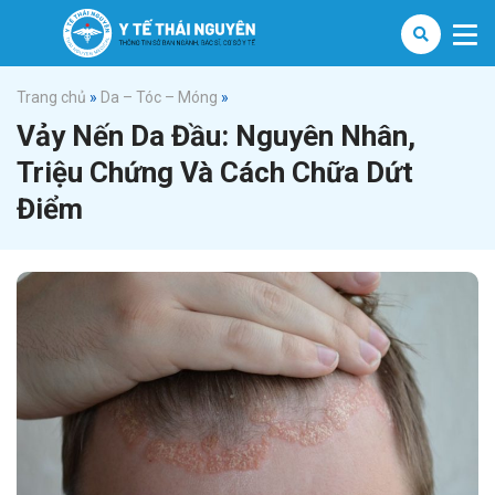
Trang chủ
»
Da – Tóc – Móng
»
Vảy Nến Da Đầu: Nguyên Nhân,
Triệu Chứng Và Cách Chữa Dứt
Điểm