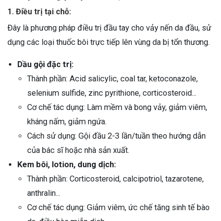
1. Điều trị tại chỗ:
Đây là phương pháp điều trị đầu tay cho vảy nến da đầu, sử
dụng các loại thuốc bôi trực tiếp lên vùng da bị tổn thương.
Dầu gội đặc trị:
Thành phần: Acid salicylic, coal tar, ketoconazole,
selenium sulfide, zinc pyrithione, corticosteroid...
Cơ chế tác dụng: Làm mềm và bong vảy, giảm viêm,
kháng nấm, giảm ngứa.
Cách sử dụng: Gội đầu 2-3 lần/tuần theo hướng dẫn
của bác sĩ hoặc nhà sản xuất.
Kem bôi, lotion, dung dịch:
Thành phần: Corticosteroid, calcipotriol, tazarotene,
anthralin...
Cơ chế tác dụng: Giảm viêm, ức chế tăng sinh tế bào