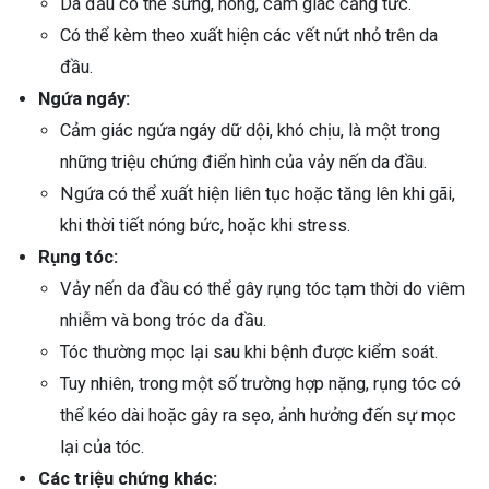
Da đầu có thể sưng, nóng, cảm giác căng tức.
Có thể kèm theo xuất hiện các vết nứt nhỏ trên da
đầu.
Ngứa ngáy:
Cảm giác ngứa ngáy dữ dội, khó chịu, là một trong
những triệu chứng điển hình của vảy nến da đầu.
Ngứa có thể xuất hiện liên tục hoặc tăng lên khi gãi,
khi thời tiết nóng bức, hoặc khi stress.
Rụng tóc:
Vảy nến da đầu có thể gây rụng tóc tạm thời do viêm
nhiễm và bong tróc da đầu.
Tóc thường mọc lại sau khi bệnh được kiểm soát.
Tuy nhiên, trong một số trường hợp nặng, rụng tóc có
thể kéo dài hoặc gây ra sẹo, ảnh hưởng đến sự mọc
lại của tóc.
Các triệu chứng khác: