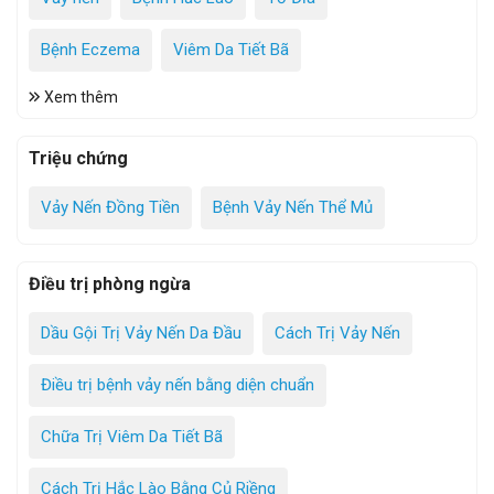
Bệnh Eczema
Viêm Da Tiết Bã
Xem thêm
Triệu chứng
Vảy Nến Đồng Tiền
Bệnh Vảy Nến Thể Mủ
Điều trị phòng ngừa
Dầu Gội Trị Vảy Nến Da Đầu
Cách Trị Vảy Nến
Điều trị bệnh vảy nến bằng diện chuẩn
Chữa Trị Viêm Da Tiết Bã
Cách Trị Hắc Lào Bằng Củ Riềng