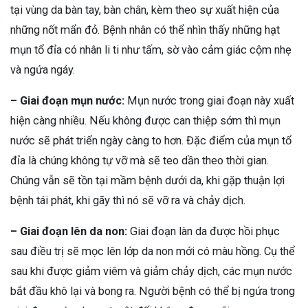
tại vùng da bàn tay, bàn chân, kèm theo sự xuất hiện của
những nốt mẩn đỏ. Bệnh nhân có thể nhìn thấy những hạt
mụn tổ đỉa có nhân li ti như tấm, sờ vào cảm giác cộm nhẹ
và ngứa ngáy.
–
Giai đoạn mụn nước:
Mụn nước trong giai đoạn này xuất
hiện càng nhiều. Nếu không được can thiệp sớm thì mụn
nước sẽ phát triển ngày càng to hơn. Đặc điểm của mụn tổ
đỉa là chúng không tự vỡ mà sẽ teo dần theo thời gian.
Chúng vẫn sẽ tồn tại mầm bệnh dưới da, khi gặp thuận lợi
bệnh tái phát, khi gãy thì nó sẽ vỡ ra và chảy dịch.
–
Giai đoạn lên da non:
Giai đoạn làn da được hồi phục
sau điều trị sẽ mọc lên lớp da non mới có màu hồng. Cụ thể
sau khi được giảm viêm và giảm chảy dịch, các mụn nước
bắt đầu khô lại và bong ra. Người bệnh có thể bị ngứa trong