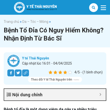
Trang chủ
»
Da – Tóc – Móng
»
Bệnh Tổ Đỉa Có Nguy Hiểm Không?
Nhận Định Từ Bác Sĩ
Y tế Thái Nguyên
Cập nhật lúc 16:01 - 04/04/2025
4/5 - (1 bình chọn)
Theo dõi Y tế Thái Nguyên trên
Nội dung chính
Bệnh tổ đỉa là một dạng viêm da gây ra nhiều triệu