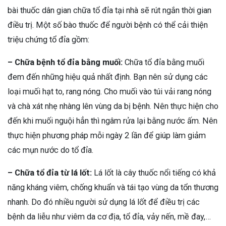
bài thuốc dân gian chữa tổ đỉa tại nhà sẽ rút ngắn thời gian
điều trị. Một số bào thuốc để người bệnh có thể cải thiện
triệu chứng tổ đỉa gồm:
– Chữa bệnh tổ đỉa bằng muối:
Chữa tổ đỉa bằng muối
đem đến những hiệu quả nhất định. Bạn nên sử dụng các
loại muối hạt to, rang nóng. Cho muối vào túi vải rang nóng
và chà xát nhẹ nhàng lên vùng da bị bệnh. Nên thực hiện cho
đến khi muối nguội hẳn thì ngâm rửa lại bằng nước ấm. Nên
thực hiện phương pháp mỗi ngày 2 lần để giúp làm giảm
các mụn nước do tổ đỉa.
– Chữa tổ đỉa từ lá lốt:
Lá lốt là cây thuốc nổi tiếng có khả
năng kháng viêm, chống khuẩn và tái tạo vùng da tổn thương
nhanh. Do đó nhiều người sử dụng lá lốt để điều trị các
bệnh da liễu như viêm da cơ địa, tổ đỉa, vảy nến, mề đay,…