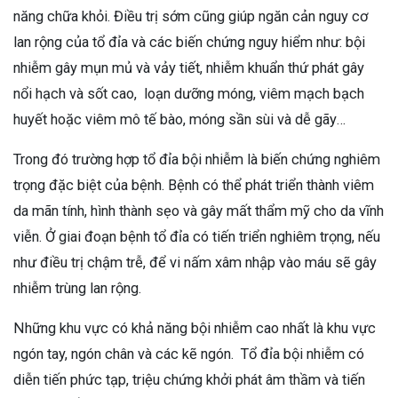
năng chữa khỏi. Điều trị sớm cũng giúp ngăn cản nguy cơ
lan rộng của tổ đỉa và các biến chứng nguy hiểm như: bội
nhiễm gây mụn mủ và vảy tiết, nhiễm khuẩn thứ phát gây
nổi hạch và sốt cao, loạn dưỡng móng, viêm mạch bạch
huyết hoặc viêm mô tế bào, móng sần sùi và dễ gãy…
Trong đó trường hợp tổ đỉa bội nhiễm là biến chứng nghiêm
trọng đặc biệt của bệnh. Bệnh có thể phát triển thành viêm
da mãn tính, hình thành sẹo và gây mất thẩm mỹ cho da vĩnh
viễn. Ở giai đoạn bệnh tổ đỉa có tiến triển nghiêm trọng, nếu
như điều trị chậm trễ, để vi nấm xâm nhập vào máu sẽ gây
nhiễm trùng lan rộng.
Những khu vực có khả năng bội nhiễm cao nhất là khu vực
ngón tay, ngón chân và các kẽ ngón. Tổ đỉa bội nhiễm có
diễn tiến phức tạp, triệu chứng khởi phát âm thầm và tiến