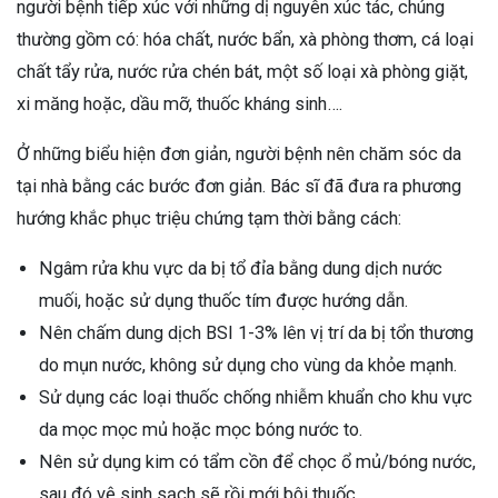
người bệnh tiếp xúc với những dị nguyên xúc tác, chúng
thường gồm có: hóa chất, nước bẩn, xà phòng thơm, cá loại
chất tẩy rửa, nước rửa chén bát, một số loại xà phòng giặt,
xi măng hoặc, dầu mỡ, thuốc kháng sinh….
Ở những biểu hiện đơn giản, người bệnh nên chăm sóc da
tại nhà bằng các bước đơn giản. Bác sĩ đã đưa ra phương
hướng khắc phục triệu chứng tạm thời bằng cách:
Ngâm rửa khu vực da bị tổ đỉa bằng dung dịch nước
muối, hoặc sử dụng thuốc tím được hướng dẫn.
Nên chấm dung dịch BSI 1-3% lên vị trí da bị tổn thương
do mụn nước, không sử dụng cho vùng da khỏe mạnh.
Sử dụng các loại thuốc chống nhiễm khuẩn cho khu vực
da mọc mọc mủ hoặc mọc bóng nước to.
Nên sử dụng kim có tẩm cồn để chọc ổ mủ/bóng nước,
sau đó vệ sinh sạch sẽ rồi mới bôi thuốc.