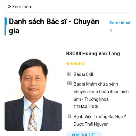
Xem thêm
Danh sách Bác sĩ - Chuyên
Xem tất cả
gia
BSCKII Hoàng Văn Tăng
Bác sĩ CKII
Bác sĩ Khám chữa bệnh
chuyên khoa Chẩn đoán hình
ảnh - Trưởng khoa
CĐHA&TDCN
Bệnh Viện Trường Đại Học Y
Dược Thái Nguyên
XEM CHI TIẾT