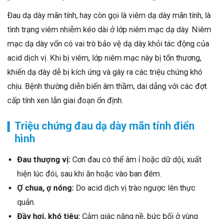
Đau dạ dày mãn tính, hay còn gọi là viêm dạ dày mãn tính, là
tình trạng viêm nhiễm kéo dài ở lớp niêm mạc dạ dày. Niêm
mạc dạ dày vốn có vai trò bảo vệ dạ dày khỏi tác động của
acid dịch vị. Khi bị viêm, lớp niêm mạc này bị tổn thương,
khiến dạ dày dễ bị kích ứng và gây ra các triệu chứng khó
chịu. Bệnh thường diễn biến âm thầm, dai dẳng với các đợt
cấp tính xen lẫn giai đoạn ổn định.
Triệu chứng đau dạ dày mãn tính điển
hình
Đau thượng vị:
Cơn đau có thể âm ỉ hoặc dữ dội, xuất
hiện lúc đói, sau khi ăn hoặc vào ban đêm.
Ợ chua, ợ nóng:
Do acid dịch vị trào ngược lên thực
quản.
Đầy hơi, khó tiêu:
Cảm giác nặng nề, bức bối ở vùng