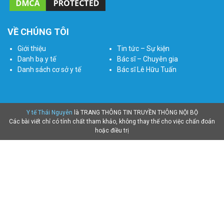
VỀ CHÚNG TÔI
Giới thiệu
Tin tức – Sự kiện
Danh bạ y tế
Bác sĩ – Chuyên gia
Danh sách cơ sở y tế
Bác sĩ Lê Hữu Tuấn
Y tế Thái Nguyên
là TRANG THÔNG TIN TRUYỀN THÔNG NỘI BỘ
Các bài viết chỉ có tính chất tham khảo, không thay thế cho việc chẩn đoán
hoặc điều trị