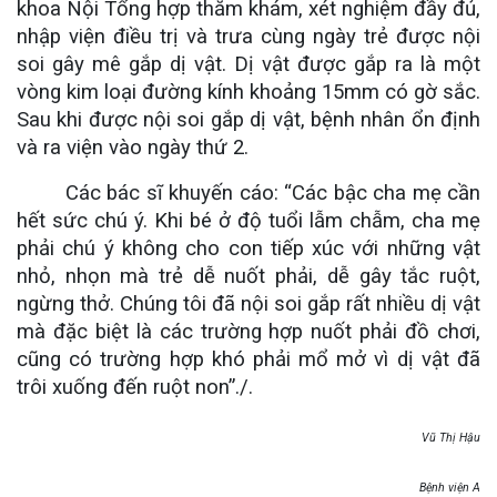
khoa Nội Tổng hợp thăm khám, xét nghiệm đầy đủ,
nhập viện điều trị và trưa cùng ngày trẻ được nội
soi gây mê gắp dị vật. Dị vật được gắp ra là một
vòng kim loại đường kính khoảng 15mm có gờ sắc.
Sau khi được nội soi gắp dị vật, bệnh nhân ổn định
và ra viện vào ngày thứ 2.
Các bác sĩ khuyến cáo: “Các bậc cha mẹ cần
hết sức chú ý. Khi bé ở độ tuổi lẫm chẫm, cha mẹ
phải chú ý không cho con tiếp xúc với những vật
nhỏ, nhọn mà trẻ dễ nuốt phải, dễ gây tắc ruột,
ngừng thở. Chúng tôi đã nội soi gắp rất nhiều dị vật
mà đặc biệt là các trường hợp nuốt phải đồ chơi,
cũng có trường hợp khó phải mổ mở vì dị vật đã
trôi xuống đến ruột non”./.
Vũ Thị Hậu
Bệnh viện A