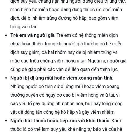
dịch suy yếu, chẳng hạn như người đang điều trị ung thư,
mắc bệnh tự miễn hoặc đang dùng thuốc ức chế miễn
dịch, dễ bị nhiễm trùng đường hô hấp, bao gồm viêm
họng và ù tai.
Trẻ em và người già
: Trẻ em có hệ thống miễn dịch
chưa hoàn thiện, trong khi người già thường có hệ miễn
dịch suy giảm, cả hai nhóm này dễ bị nhiễm trùng và
mắc các triệu chứng viêm họng ù tai. Ngoài ra, người già
cũng dễ gặp phải các vấn đề liên quan đến thính lực.
Người bị dị ứng mũi hoặc viêm xoang mãn tính
:
Những người có tiền sử dị ứng mũi hoặc viêm xoang
thường xuyên có nguy cơ cao bị viêm họng và ù tai, vì
các yếu tố gây dị ứng như phấn hoa, bụi, hay lông động
vật dễ dàng tấn công hệ hô hấp và gây viêm nhiễm.
Người hút thuốc hoặc tiếp xúc với khói thuốc
: Khói
thuốc lá có thể làm suy yếu khả năng tự bảo vệ của hệ