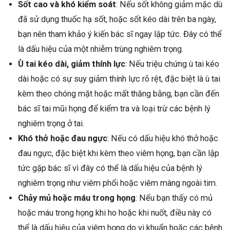
Sốt cao và khó kiểm soát
: Nếu sốt không giảm mặc dù
đã sử dụng thuốc hạ sốt, hoặc sốt kéo dài trên ba ngày,
bạn nên tham khảo ý kiến bác sĩ ngay lập tức. Đây có thể
là dấu hiệu của một nhiễm trùng nghiêm trọng.
Ù tai kéo dài, giảm thính lực
: Nếu triệu chứng ù tai kéo
dài hoặc có sự suy giảm thính lực rõ rệt, đặc biệt là ù tai
kèm theo chóng mặt hoặc mất thăng bằng, bạn cần đến
bác sĩ tai mũi họng để kiểm tra và loại trừ các bệnh lý
nghiêm trọng ở tai.
Khó thở hoặc đau ngực
: Nếu có dấu hiệu khó thở hoặc
đau ngực, đặc biệt khi kèm theo viêm họng, bạn cần lập
tức gặp bác sĩ vì đây có thể là dấu hiệu của bệnh lý
nghiêm trọng như viêm phổi hoặc viêm màng ngoài tim.
Chảy mủ hoặc máu trong họng
: Nếu bạn thấy có mủ
hoặc máu trong họng khi ho hoặc khi nuốt, điều này có
thể là dấu hiệu của viêm họng do vi khuẩn hoặc các bệnh