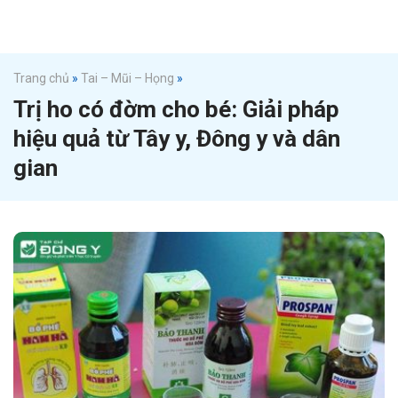
Trang chủ
»
Tai – Mũi – Họng
»
Trị ho có đờm cho bé: Giải pháp
hiệu quả từ Tây y, Đông y và dân
gian