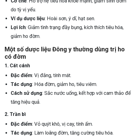
Cơ chế
: Hỗ trợ hệ tiêu hóa khỏe mạnh, giảm sinh đờm
do tỳ vị yếu.
Ví dụ dược liệu
: Hoài sơn, ý dĩ, hạt sen.
Lợi ích
: Giảm tình trạng đầy bụng, kích thích tiêu hóa,
giảm ho đờm.
Một số dược liệu Đông y thường dùng trị ho
có đờm
1. Cát cánh
Đặc điểm
: Vị đắng, tính mát.
Tác dụng
: Hóa đờm, giảm ho, tiêu viêm.
Cách sử dụng
: Sắc nước uống, kết hợp với cam thảo để
tăng hiệu quả.
2. Trần bì
Đặc điểm
: Vỏ quýt khô, vị cay, tính ấm.
Tác dụng
: Làm loãng đờm, tăng cường tiêu hóa.