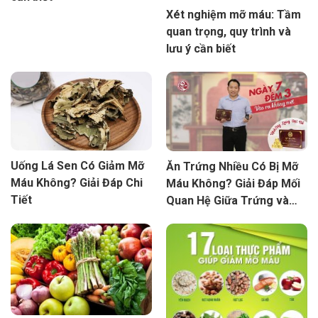
Xét nghiệm mỡ máu: Tầm
quan trọng, quy trình và
lưu ý cần biết
Uống Lá Sen Có Giảm Mỡ
Ăn Trứng Nhiều Có Bị Mỡ
Máu Không? Giải Đáp Chi
Máu Không? Giải Đáp Mối
Tiết
Quan Hệ Giữa Trứng và
Mỡ Máu