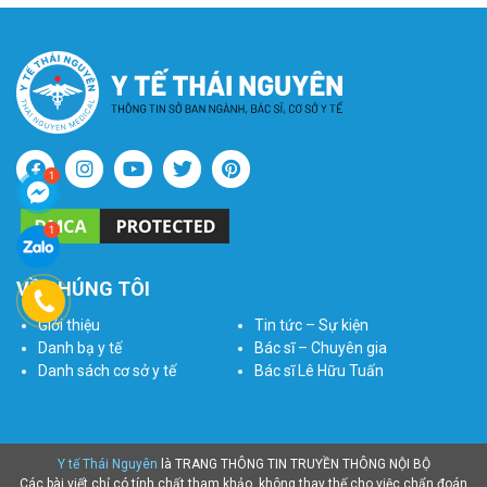
VỀ CHÚNG TÔI
Giới thiệu
Tin tức – Sự kiện
Danh bạ y tế
Bác sĩ – Chuyên gia
Danh sách cơ sở y tế
Bác sĩ Lê Hữu Tuấn
Y tế Thái Nguyên
là TRANG THÔNG TIN TRUYỀN THÔNG NỘI BỘ
Các bài viết chỉ có tính chất tham khảo, không thay thế cho việc chẩn đoán