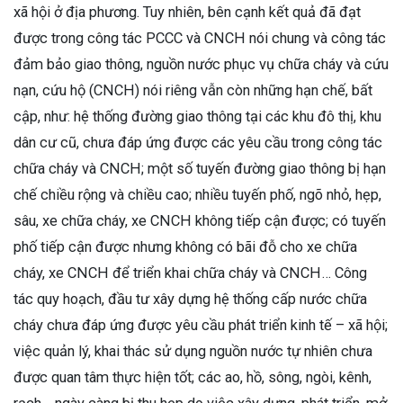
xã hội ở địa phương. Tuy nhiên, bên cạnh kết quả đã đạt
được trong công tác PCCC và CNCH nói chung và công tác
đảm bảo giao thông, nguồn nước phục vụ chữa cháy và cứu
nạn, cứu hộ (CNCH) nói riêng vẫn còn những hạn chế, bất
cập, như: hệ thống đường giao thông tại các khu đô thị, khu
dân cư cũ, chưa đáp ứng được các yêu cầu trong công tác
chữa cháy và CNCH; một số tuyến đường giao thông bị hạn
chế chiều rộng và chiều cao; nhiều tuyến phố, ngõ nhỏ, hẹp,
sâu, xe chữa cháy, xe CNCH không tiếp cận được; có tuyến
phố tiếp cận được nhưng không có bãi đỗ cho xe chữa
cháy, xe CNCH để triển khai chữa cháy và CNCH… Công
tác quy hoạch, đầu tư xây dựng hệ thống cấp nước chữa
cháy chưa đáp ứng được yêu cầu phát triển kinh tế – xã hội;
việc quản lý, khai thác sử dụng nguồn nước tự nhiên chưa
được quan tâm thực hiện tốt; các ao, hồ, sông, ngòi, kênh,