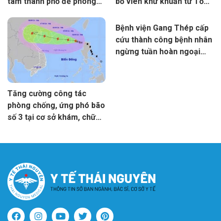
tâm thành phố để phòng
bổ viên khử khuẩn từ Tổ
chống dịch bệnh truyền
chức Y tế Thế giới
nhiễm sau mưa lũ
Bệnh viện Gang Thép cấp
cứu thành công bệnh nhân
ngừng tuần hoàn ngoại
viện
Tăng cường công tác
phòng chống, ứng phó bão
số 3 tại cơ sở khám, chữa
bệnh