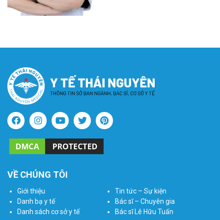
VỀ CHÚNG TÔI
Giới thiệu
Tin tức – Sự kiện
Danh bạ y tế
Bác sĩ – Chuyên gia
Danh sách cơ sở y tế
Bác sĩ Lê Hữu Tuấn